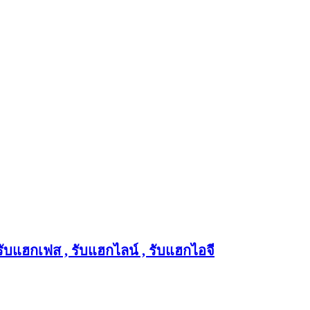
 รับแฮกเฟส , รับแฮกไลน์ , รับแฮกไอจี