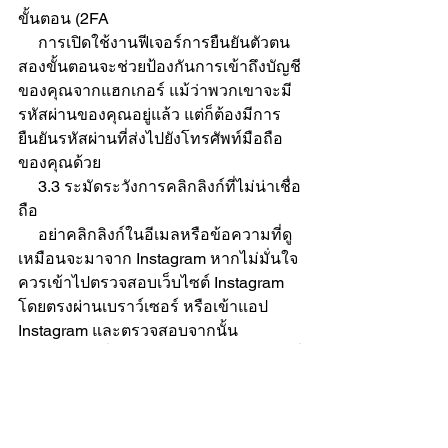
ขั้นตอน (2FA 
     การเปิดใช้งานฟีเจอร์การยืนยันตัวตน
สองขั้นตอนจะช่วยป้องกันการเข้าถึงบัญชี
ของคุณจากแฮกเกอร์ แม้ว่าพวกเขาจะมี
รหัสผ่านของคุณอยู่แล้ว แต่ก็ต้องมีการ
ยืนยันรหัสผ่านที่ส่งไปยังโทรศัพท์มือถือ
ของคุณด้วย
     3.3 ระมัดระวังการคลิกลิงก์ที่ไม่น่าเชื่อ
ถือ 
     อย่าคลิกลิงก์ในอีเมลหรือข้อความที่ดู
เหมือนจะมาจาก Instagram หากไม่มั่นใจ 
ควรเข้าไปตรวจสอบเว็บไซต์ Instagram 
โดยตรงผ่านเบราว์เซอร์ หรือเข้าแอป 
Instagram และตรวจสอบจากนั้น
     3.4 หลีกเลี่ยงการใช้ Wi-Fi สาธารณะที่
ไม่ปลอดภัย 
     หากจำเป็นต้องใช้งาน Wi-Fi 
สาธารณะ คุณควรใช้ VPN เพื่อป้องกัน