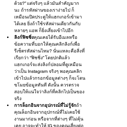
Γ
ด้วย?” แต่จริงๆ แล้วมันสำคัญมาก
นะ ถ้ารหัสผ่านของเราง่ายไป ก็
เหมือนเปิดประตูให้แฮกเกอร์เข้ามา
ได้เลย ยิ่งถ้าใช้รหัสผ่านเดียวกันกับ
หลายๆ แอพ ก็ยิ่งเสี่ยงเข้าไปอีก
ลิงก์ฟิชชิ่ง
คุณเคยได้รับอีเมลหรือ
ข้อความที่บอกให้คุณคลิกลิงก์เพื่อ
รีเซ็ตรหัสผ่านไหม? นั่นแหละคือสิ่งที่
เรียกว่า “ฟิชชิ่ง” โดยปกติแล้ว 
แฮกเกอร์จะส่งลิงก์ปลอมที่ดูเหมือน
ว่าเป็น Instagram จริงๆ พอคุณคลิก
เข้าไปแล้วกรอกข้อมูลต่างๆ ก็จะโดน
ขโมยข้อมูลทันที ดังนั้น ควรตรวจ
สอบให้แน่ใจว่าลิงก์ที่คลิกไปเป็นของ
จริง
การล็อกอินจากอุปกรณ์ที่ไม่รู้จัก
ถ้า
คุณล็อกอินจากอุปกรณ์ที่ไม่เคยใช้
งานมาก่อน หรือจากที่ต่างๆ ที่ไม่คุ้น
เคย อาจจะทำให้ IG ของคุณเสี่ยงต่อ