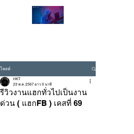
Hacker Thailand Official |
ผู้เชี่ยวชาญด้าน Cybersecurity / Ethical
Hacking , รับแฮกเฟส , รับแฮกไลน์ , รับแฮก
ไอจี
Line ID @hackerthai
โพสต์
HKT
23 พ.ค. 2567
ยาว 0 นาที
รีวิวงานแฮกทั่วไปเป็นงาน
ด่วน ( แฮกFB ) เคสที่ 69