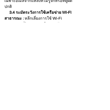
เฉพาะอีเมลจากแหล่งที่ไม่รู้จักหรือที่ดูผิด
ปกติ
     3.4 ระมัดระวังการใช้เครือข่าย Wi-Fi 
สาธารณะ 
: หลีกเลี่ยงการใช้ Wi-Fi 
สาธารณะที่ไม่ปลอดภัยในการเข้าสู่ระบบ
บัญชีสำคัญ ใช้ VPN เพื่อปกป้องข้อมูล
ของคุณ
     3.5 ตรวจสอบบัญชีเป็นระยะ
 : คอย
ตรวจสอบกิจกรรมในบัญชี Instagram 
ของคุณ เช่น การเข้าใช้งานจากอุปกรณ์
หรือสถานที่ที่ไม่คุ้นเคย
สรุป
     การโดนแฮก Instagram เป็นเหตุการณ์
ที่อาจเกิดขึ้นกับใครก็ได้ในยุคปัจจุบัน ที่
เทคโนโลยีและโซเชียลมีเดียมีบทบาท
สำคัญในชีวิตประจำวัน การเรียนรู้จาก
กรณีศึกษาของผู้ใช้จริงจะช่วยให้เรา
เข้าใจถึงความเสี่ยงและวิธีการป้องกันที่