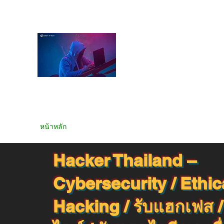
Hacker Thailand Offic
ผู้เชี่ยวชาญด้าน Cyber
กเฟส , รับแฮกไลน์ , ร
Line ID @hackertha
หน้าหลัก
รีวิว
ไม่อยากโดนโกงอ่าน !!!
งานเฟส
งาน
Hacker Thailand –
Cybersecurity / Ethic
Hacking / รับแฮกเฟส /