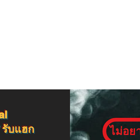
ial |
security / Ethical Hacking , รับแฮ
ับแฮกไอจี
i
ไอจี
งานไลน์
รายละเอียด
การทำงานของทางเรา
al
 รับแฮก
ไม่อย