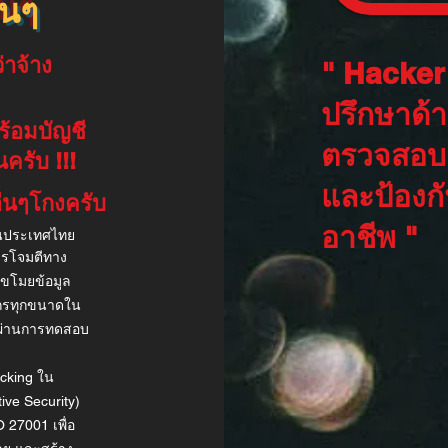
่นๆ
่าจ้าง
" Hacker 
ปรึกษาด้
้อมบัญชี
ตรวจสอบช
นครับ !!!
และป้องก
ื่นๆโกงครับ
อาชีพ "
ในประเทศไทย
 การโจมตีทาง
ารขโมยข้อมูล
ค์กรทุกขนาดใน
ะผ่านการทดสอบ
acking ใน
ive Security)
27001 เพื่อ